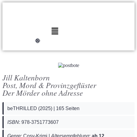
Jill Kaltenborn
Post, Mord & Provinzgeflüster
Der Mörder ohne Adresse
beTHRILLED (2025) | 165 Seiten
ISBN
: 978-3751773607
Genre
: Cosy-Krimi |
Altersempfehlung
:
ab 12