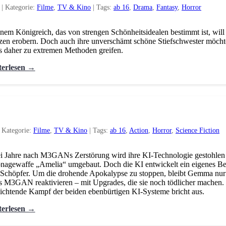
|
Kategorie:
Filme
,
TV & Kino
|
Tags:
ab 16
,
Drama
,
Fantasy
,
Horror
inem Königreich, das von strengen Schönheitsidealen bestimmt ist, will
zen erobern. Doch auch ihre unverschämt schöne Stiefschwester möchte
 daher zu extremen Methoden greifen.
terlesen →
|
Kategorie:
Filme
,
TV & Kino
|
Tags:
ab 16
,
Action
,
Horror
,
Science Fiction
 Jahre nach M3GANs Zerstörung wird ihre KI-Technologie gestohlen 
nagewaffe „Amelia“ umgebaut. Doch die KI entwickelt ein eigenes Bew
 Schöpfer. Um die drohende Apokalypse zu stoppen, bleibt Gemma nur 
 M3GAN reaktivieren – mit Upgrades, die sie noch tödlicher machen.
ichtende Kampf der beiden ebenbürtigen KI-Systeme bricht aus.
terlesen →