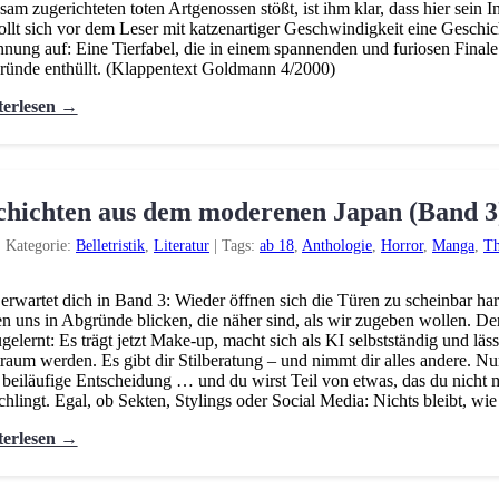
sam zugerichteten toten Artgenossen stößt, ist ihm klar, dass hier sein In
ollt sich vor dem Leser mit katzenartiger Geschwindigkeit eine Gesch
nung auf: Eine Tierfabel, die in einem spannenden und furiosen Final
ünde enthüllt. (Klappentext Goldmann 4/2000)
terlesen →
chichten aus dem moderenen Japan (Band 3
|
Kategorie:
Belletristik
,
Literatur
|
Tags:
ab 18
,
Anthologie
,
Horror
,
Manga
,
Th
erwartet dich in Band 3: Wieder öffnen sich die Türen zu scheinbar 
en uns in Abgründe blicken, die näher sind, als wir zugeben wollen. D
gelernt: Es trägt jetzt Make-up, macht sich als KI selbstständig und l
raum werden. Es gibt dir Stilberatung – und nimmt dir alles andere. Nur
 beiläufige Entscheidung … und du wirst Teil von etwas, das du nicht m
chlingt. Egal, ob Sekten, Stylings oder Social Media: Nichts bleibt, wie 
terlesen →