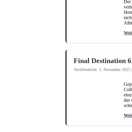
Der 
verb
Herr
nich
Albt
Wei
Final Destination 6
Veröffentlicht: 3. November 2025
Gepl
Coll
einz
das 
schn
Wei