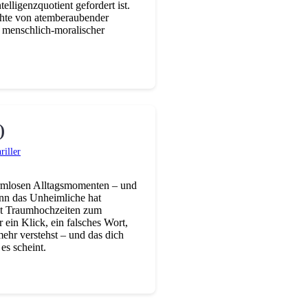
telligenzquotient gefordert ist.
ichte von atemberaubender
e menschlich-moralischer
)
riller
harmlosen Alltagsmomenten – und
enn das Unheimliche hat
ässt Traumhochzeiten zum
 ein Klick, ein falsches Wort,
ehr verstehst – und das dich
es scheint.