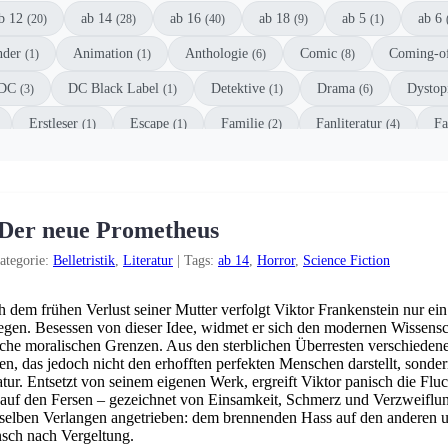
b 12
ab 14
ab 16
ab 18
ab 5
ab 6
(20)
(28)
(40)
(9)
(1)
nder
Animation
Anthologie
Comic
Coming-o
(1)
(1)
(6)
(8)
DC
DC Black Label
Detektive
Drama
Dystop
(3)
(1)
(1)
(6)
Erstleser
Escape
Familie
Fanliteratur
Fa
(1)
(1)
(2)
(4)
aphic Novel
Historisch
Horror
Humor
Juge
(2)
(3)
(12)
(6)
rimi
Manga
Märchen
Marvel
Militär
(11)
(5)
(7)
(3)
(1)
 Der neue Prometheus
el
Roman
Romance
Science Fiction
Story-
(1)
(1)
(32)
(11)
ategorie:
Belletristik
,
Literatur
|
Tags:
ab 14
,
Horror
,
Science Fiction
Third-Person
Thriller
Vorlesebuch
Weihnachten
(1)
(18)
(1)
(2)
 dem frühen Verlust seiner Mutter verfolgt Viktor Frankenstein nur ein
egen. Besessen von dieser Idee, widmet er sich den modernen Wissensc
iche moralischen Grenzen. Aus den sterblichen Überresten verschiedene
n, das jedoch nicht den erhofften perfekten Menschen darstellt, sonder
tur. Entsetzt von seinem eigenen Werk, ergreift Viktor panisch die Flu
auf den Fersen – gezeichnet von Einsamkeit, Schmerz und Verzweiflu
elben Verlangen angetrieben: dem brennenden Hass auf den anderen 
ch nach Vergeltung.