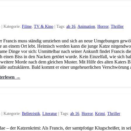
5
|
Kategorie:
Filme
,
TV & Kino
|
Tags:
ab 16
,
Animation
,
Horror
,
Thriller
r Francis muss ständig umziehen und sich an neue Umgebungen gewöhne
e an einem Ort lebt. Heimisch werden kann die junge Katze nirgendw
same Dinge vor sich: Unmittelbar nach seiner Ankunft findet Francis di
h einen Biss in den Nacken getötet wurde. Kein Einzelfall, wie sich bal
 weitere Morde nach dem gleichen Muster. Mit Hilfe des alten Katers Bl
älle aufzuklären. Bald kommt er einer ungeheuerlichen Verschwörung
terlesen →
5
|
Kategorie:
Belletristik
,
Literatur
|
Tags:
ab 16
,
Horror
,
Krimi
,
Thriller
dae – der Katzenkrimi: Als Francis, der samtpfotige Klugscheißer, in s