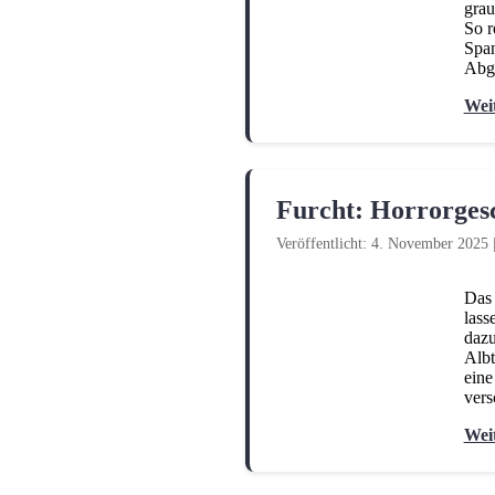
grau
So r
Span
Abgr
Wei
Furcht: Horrorges
Veröffentlicht: 4. November 2025
Das 
lass
dazu
Albt
eine
vers
Wei