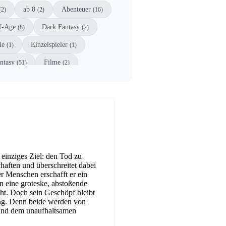
ab 8
Abenteuer
(2)
(2)
(16)
f-Age
Dark Fantasy
(8)
(2)
ie
Einzelspieler
(1)
(1)
ntasy
Filme
(51)
(2)
ndbuch
Kinderbuch
(1)
(3)
Mystery
New Adult
(1)
(7)
Driven
Strategie
(1)
(1)
Young Adult
(4)
 einziges Ziel: den Tod zu
haften und überschreitet dabei
r Menschen erschafft er ein
n eine groteske, abstoßende
cht. Doch sein Geschöpf bleibt
ng. Denn beide werden von
und dem unaufhaltsamen