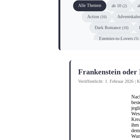
Alle Themen
ab 10
a
(2)
Action
Adventskale
(16)
Dark Romance
(10)
Enemies-to-Lovers
(5)
Gesellschaftsspiel
Gr
(1)
Kochen und Backen
K
(3)
Frankenstein oder
Philosophie
Räts
(1)
Veröffentlicht: 1. Februar 2026
|
K
Superhelden
(2)
Nach
besi
jegl
Wese
Krea
ihm 
dems
Wuns