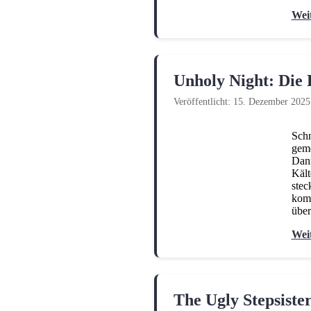
Wei
Unholy Night: Die 
Veröffentlicht: 15. Dezember 2025
Schn
geme
Dann
Kält
stec
komi
über
Wei
The Ugly Stepsiste