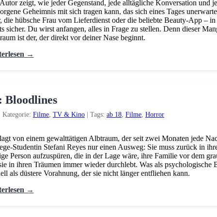
Autor zeigt, wie jeder Gegenstand, jede alltägliche Konversation und 
orgene Geheimnis mit sich tragen kann, das sich eines Tages unerwartet 
, die hübsche Frau vom Lieferdienst oder die beliebte Beauty-App – in
ts sicher. Du wirst anfangen, alles in Frage zu stellen. Denn dieser Ma
raum ist der, der direkt vor deiner Nase beginnt.
terlesen →
: Bloodlines
|
Kategorie:
Filme
,
TV & Kino
|
Tags:
ab 18
,
Filme
,
Horror
agt von einem gewalttätigen Albtraum, der seit zwei Monaten jede Nach
ege-Studentin Stefani Reyes nur einen Ausweg: Sie muss zurück in ihre 
ige Person aufzuspüren, die in der Lage wäre, ihre Familie vor dem g
sie in ihren Träumen immer wieder durchlebt. Was als psychologische B
ell als düstere Vorahnung, der sie nicht länger entfliehen kann.
terlesen →