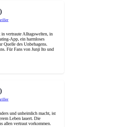
)
riller
n vertraute Alltagswelten, in
ating-App, ein harmloses
zur Quelle des Unbehagens.
ns. Für Fans von Junji Ito und
)
riller
ders und unheimlich macht, ist
serem Leben lauert. Die
ns allen vertraut vorkommen.