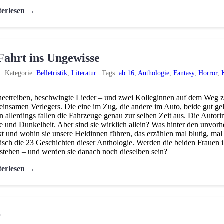
terlesen →
Fahrt ins Ungewisse
|
Kategorie:
Belletristik
,
Literatur
|
Tags:
ab 16
,
Anthologie
,
Fantasy
,
Horror
,
eetreiben, beschwingte Lieder – und zwei Kolleginnen auf dem Weg z
insamen Verlegers. Die eine im Zug, die andere im Auto, beide gut gel
 allerdings fallen die Fahrzeuge genau zur selben Zeit aus. Die Autori
e und Dunkelheit. Aber sind sie wirklich allein? Was hinter den unvo
kt und wohin sie unsere Heldinnen führen, das erzählen mal blutig, mal
sch die 23 Geschichten dieser Anthologie. Werden die beiden Frauen 
stehen – und werden sie danach noch dieselben sein?
terlesen →
r