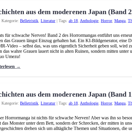
chichten aus dem moderenen Japan (Band 2
|
Kategorie:
Belletristik
,
Literatur
|
Tags:
ab 18
,
Anthologie
,
Horror
,
Manga
,
Th
ts für schwache Nerven! Band 2 des Horrormangas entführt uns erneut i
n das Grauen längst Einzug gehalten hat. Ein KI-Bildgenerator, eine D
-Video – selbst das, was uns eigentlich Sicherheit geben soll, wird 
 das wahre Grauen lauert nicht in alten Ruinen, sondern mitten unter u
uo Umezu!
terlesen →
chichten aus dem moderenen Japan (Band 1
|
Kategorie:
Belletristik
,
Literatur
|
Tags:
ab 18
,
Anthologie
,
Horror
,
Manga
,
Th
er Horrormanga ist nichts für schwache Nerven! Aber was ihn so beson
t das Monster unter dem Bett, sondern der Schrecken, der mitten in un
geschichten drehen sich um alltägliche Themen und Situationen, die u