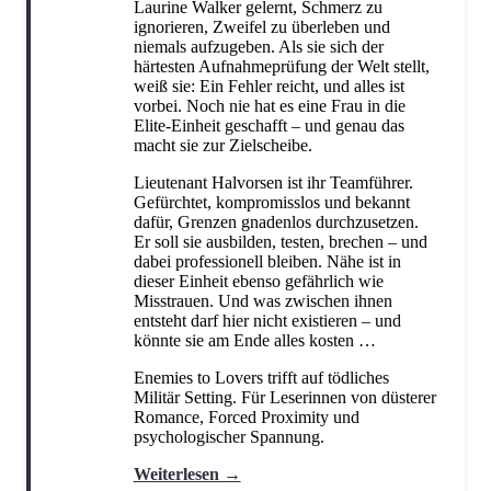
Laurine Walker gelernt, Schmerz zu
Humor
Jugendbuch
Kinderbuch
(6)
(1)
(3)
ignorieren, Zweifel zu überleben und
niemals aufzugeben. Als sie sich der
Kochen und Backen
Krimi
(3)
(11)
härtesten Aufnahmeprüfung der Welt stellt,
weiß sie: Ein Fehler reicht, und alles ist
Manga
Märchen
Marvel
(5)
(7)
(3)
vorbei. Noch nie hat es eine Frau in die
Elite-Einheit geschafft – und genau das
Militär
Mystery
New Adult
(1)
(1)
(7)
macht sie zur Zielscheibe.
Philosophie
Rätsel
Roman
(1)
(1)
(1)
Lieutenant Halvorsen ist ihr Teamführer.
Gefürchtet, kompromisslos und bekannt
Romance
Science Fiction
(32)
(11)
dafür, Grenzen gnadenlos durchzusetzen.
Er soll sie ausbilden, testen, brechen – und
Story-Driven
Strategie
(1)
(1)
dabei professionell bleiben. Nähe ist in
Superhelden
dieser Einheit ebenso gefährlich wie
Third-Person
(2)
(1)
Misstrauen. Und was zwischen ihnen
Thriller
Vorlesebuch
Weihnachten
entsteht darf hier nicht existieren – und
(18)
(1)
(2)
könnte sie am Ende alles kosten …
Young Adult
(4)
Enemies to Lovers trifft auf tödliches
Militär Setting. Für Leserinnen von düsterer
Romance, Forced Proximity und
psychologischer Spannung.
Weiterlesen →