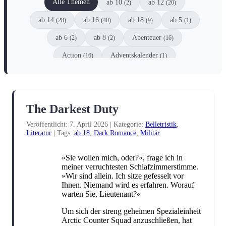
Alle Themen
ab 10
ab 12
(2)
(20)
ab 14
ab 16
ab 18
ab 5
(28)
(40)
(9)
(1)
ab 6
ab 8
Abenteuer
(2)
(2)
(16)
Action
Adventskalender
(16)
(1)
Animation
Anthologie
Comic
(1)
(6)
(8)
Coming-of-Age
Dark Fantasy
(8)
(2)
The Darkest Duty
Dark Romance
DC
(10)
(3)
Veröffentlicht: 7. April 2026
|
Kategorie:
Belletristik
,
DC Black Label
Detektive
Drama
(1)
(1)
(6)
Literatur
|
Tags:
ab 18
,
Dark Romance
,
Militär
Dystopie
Einzelspieler
(1)
(1)
»Sie wollen mich, oder?«, frage ich in
Enemies-to-Lovers
Erstleser
(5)
(1)
meiner verruchtesten Schlafzimmerstimme.
»Wir sind allein. Ich sitze gefesselt vor
Escape
Familie
Fanliteratur
(1)
(2)
(4)
Ihnen. Niemand wird es erfahren. Worauf
warten Sie, Lieutenant?«
Fantasy
Filme
Gesellschaftsspiel
(51)
(2)
(1)
Um sich der streng geheimen Spezialeinheit
Graphic Novel
Historisch
Horror
(2)
(3)
(12)
Arctic Counter Squad anzuschließen, hat