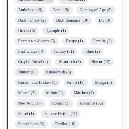
Anthologie
(6)
Comic
(8)
Coming-of-Age
(8)
Dark Fantasy
(2)
Dark Romance
(10)
DC
(3)
Drama
(6)
Dystopie
(1)
Enemies-to-Lovers
(5)
Escape
(1)
Familie
(2)
Fanliteratur
(4)
Fantasy
(51)
Filme
(2)
Graphic Novel
(2)
Historisch
(3)
Horror
(12)
Humor
(6)
Kinderbuch
(3)
Kochen und Backen
(3)
Krimi
(11)
Manga
(5)
Marvel
(3)
Militär
(1)
Märchen
(7)
New Adult
(7)
Roman
(1)
Romance
(32)
Rätsel
(1)
Science Fiction
(11)
Superhelden
(2)
Thriller
(18)