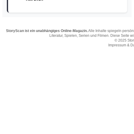
StoryScan ist ein unabhängiges Online-Magazin.
Alle Inhalte spiegeln persö
Literatur, Spielen, Serien und Filmen. Diese Seite w
© 2025 Sto
Impressum & D