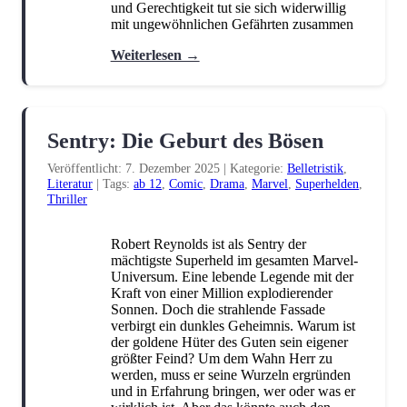
und Gerechtigkeit tut sie sich widerwillig
Humor
Jugendbuch
Kinderbuch
(6)
(1)
(3)
mit ungewöhnlichen Gefährten zusammen
Kochen und Backen
Krimi
(3)
(11)
Weiterlesen →
Manga
Märchen
Marvel
(5)
(7)
(3)
Militär
Mystery
New Adult
(1)
(1)
(7)
Sentry: Die Geburt des Bösen
Philosophie
Rätsel
Roman
(1)
(1)
(1)
Veröffentlicht: 7. Dezember 2025
|
Kategorie:
Belletristik
,
Romance
Science Fiction
(32)
(11)
Literatur
|
Tags:
ab 12
,
Comic
,
Drama
,
Marvel
,
Superhelden
,
Thriller
Story-Driven
Strategie
(1)
(1)
Superhelden
Third-Person
(2)
(1)
Robert Reynolds ist als Sentry der
mächtigste Superheld im gesamten Marvel-
Thriller
Vorlesebuch
Weihnachten
(18)
(1)
(2)
Universum. Eine lebende Legende mit der
Kraft von einer Million explodierender
Young Adult
(4)
Sonnen. Doch die strahlende Fassade
verbirgt ein dunkles Geheimnis. Warum ist
der goldene Hüter des Guten sein eigener
größter Feind? Um dem Wahn Herr zu
werden, muss er seine Wurzeln ergründen
und in Erfahrung bringen, wer oder was er