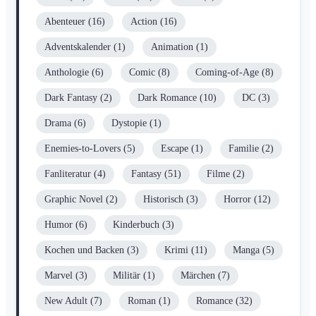
Abenteuer
(16)
Action
(16)
Adventskalender
(1)
Animation
(1)
Anthologie
(6)
Comic
(8)
Coming-of-Age
(8)
Dark Fantasy
(2)
Dark Romance
(10)
DC
(3)
Drama
(6)
Dystopie
(1)
Enemies-to-Lovers
(5)
Escape
(1)
Familie
(2)
Fanliteratur
(4)
Fantasy
(51)
Filme
(2)
Graphic Novel
(2)
Historisch
(3)
Horror
(12)
Humor
(6)
Kinderbuch
(3)
Kochen und Backen
(3)
Krimi
(11)
Manga
(5)
Marvel
(3)
Militär
(1)
Märchen
(7)
New Adult
(7)
Roman
(1)
Romance
(32)