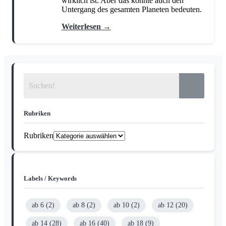
wirklich ist. Aber das könnte auch den
Untergang des gesamten Planeten bedeuten.
Weiterlesen →
Rubriken
Rubriken
Labels / Keywords
ab 6
(2)
ab 8
(2)
ab 10
(2)
ab 12
(20)
ab 14
(28)
ab 16
(40)
ab 18
(9)