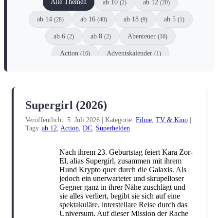
Alle Themen
ab 10
ab 12
(2)
(20)
ab 14
ab 16
ab 18
ab 5
(28)
(40)
(9)
(1)
ab 6
ab 8
Abenteuer
(2)
(2)
(16)
Action
Adventskalender
(16)
(1)
Animation
Anthologie
Comic
(1)
(6)
(8)
Coming-of-Age
Dark Fantasy
(8)
(2)
Supergirl (2026)
Dark Romance
DC
(10)
(3)
Veröffentlicht: 5. Juli 2026
|
Kategorie:
Filme
,
TV & Kino
|
DC Black Label
Detektive
Drama
(1)
(1)
(6)
Tags:
ab 12
,
Action
,
DC
,
Superhelden
Dystopie
Einzelspieler
(1)
(1)
Nach ihrem 23. Geburtstag feiert Kara Zor-
Enemies-to-Lovers
Erstleser
(5)
(1)
El, alias Supergirl, zusammen mit ihrem
Hund Krypto quer durch die Galaxis. Als
Escape
Familie
Fanliteratur
(1)
(2)
(4)
jedoch ein unerwarteter und skrupelloser
Gegner ganz in ihrer Nähe zuschlägt und
Fantasy
Filme
Gesellschaftsspiel
(51)
(2)
(1)
sie alles verliert, begibt sie sich auf eine
spektakuläre, interstellare Reise durch das
Graphic Novel
Historisch
Horror
(2)
(3)
(12)
Universum. Auf dieser Mission der Rache