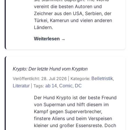
Historisch
Horror
Humor
(3)
(12)
(6)
vereint die besten Autoren und
Zeichner aus den USA, Serbien, der
Jugendbuch
Kinderbuch
(1)
(3)
Türkei, Kamerun und vielen anderen
Ländern.
Kochen und Backen
Krimi
(3)
(11)
Weiterlesen →
Manga
Märchen
Marvel
(5)
(7)
(3)
Militär
Mystery
New Adult
(1)
(1)
(7)
Philosophie
Rätsel
Roman
(1)
(1)
(1)
Krypto: Der letzte Hund vom Krypton
Veröffentlicht: 28. Juli 2026
|
Kategorie:
Belletristik
,
Romance
Science Fiction
(32)
(11)
Literatur
|
Tags:
ab 14
,
Comic
,
DC
Story-Driven
Strategie
(1)
(1)
Der Hund Krypto ist der beste Freund
von Superman und hilft diesem im
Superhelden
Third-Person
(2)
(1)
Kampf gegen Superverbrecher,
Thriller
Vorlesebuch
finstere Aliens und beim Verspeisen
(18)
(1)
kleiner und großer Essensreste. Doch