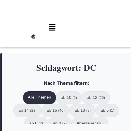
Schlagwort:
DC
Nach Thema filtern:
Alle Themen
ab 10
ab 12
(2)
(20)
ab 14
ab 16
ab 18
ab 5
(28)
(40)
(9)
(1)
ab 6
ab 8
Abenteuer
(2)
(2)
(16)