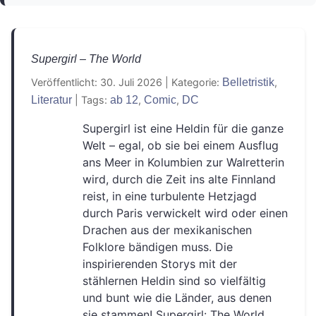
Action
Adventskalender
(16)
(1)
Animation
Anthologie
Comic
(1)
(6)
(8)
Supergirl – The World
Coming-of-Age
Dark Fantasy
(8)
(2)
Veröffentlicht: 30. Juli 2026
|
Kategorie:
Belletristik
,
Literatur
|
Tags:
ab 12
,
Comic
,
DC
Dark Romance
DC
(10)
(3)
Supergirl ist eine Heldin für die ganze
DC Black Label
Detektive
Drama
(1)
(1)
(6)
Welt – egal, ob sie bei einem Ausflug
ans Meer in Kolumbien zur Walretterin
Dystopie
Einzelspieler
(1)
(1)
wird, durch die Zeit ins alte Finnland
reist, in eine turbulente Hetzjagd
Enemies-to-Lovers
Erstleser
(5)
(1)
durch Paris verwickelt wird oder einen
Drachen aus der mexikanischen
Escape
Familie
Fanliteratur
(1)
(2)
(4)
Folklore bändigen muss. Die
Fantasy
Filme
inspirierenden Storys mit der
(51)
(2)
stählernen Heldin sind so vielfältig
Gesellschaftsspiel
Graphic Novel
(1)
(2)
und bunt wie die Länder, aus denen
sie stammen! Supergirl: The World