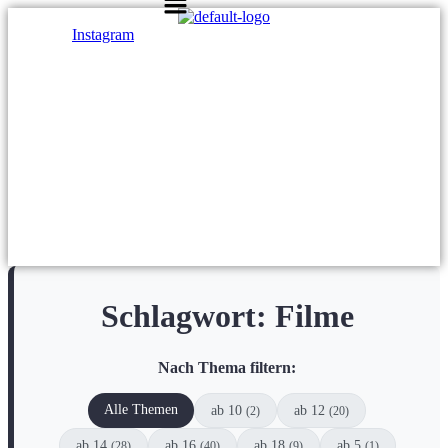
Instagram
Schlagwort:
Filme
Nach Thema filtern:
Alle Themen
ab 10
ab 12
(2)
(20)
ab 14
ab 16
ab 18
ab 5
(28)
(40)
(9)
(1)