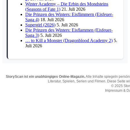
Winter Academy – Die Erbin des Mondsteins
(Seasons of Fate 1)
21. Juli 2026
Die Prinzen des Winters: Eisflimmern (Eisfeuer-
Saga 4)
18. Juli 2026
Supergirl (2026)
5. Juli 2026
Die Prinzen des Winters: Eisflammen (Eisfeuer-
Saga 3)
5. Juli 2026
… to Kill a Monster (Dragonblood Academy 2)
5.
Juli 2026
StoryScan ist ein unabhängiges Online-Magazin.
Alle Inhalte spiegeln persö
Literatur, Spielen, Serien und Filmen. Diese Seite w
© 2025 Sto
Impressum & D