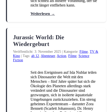
sich schnell als düstere Vorahnung, der sie
Kochen und Backen
Krimi
(3)
(11)
nicht länger entfliehen kann.
Manga
Märchen
Marvel
(5)
(7)
(3)
Weiterlesen →
Militär
Mystery
New Adult
(1)
(1)
(7)
Philosophie
Rätsel
Roman
(1)
(1)
(1)
Jurassic World: Die
Romance
Science Fiction
(32)
(11)
Wiedergeburt
Story-Driven
Strategie
(1)
(1)
Veröffentlicht: 3. November 2025
|
Kategorie:
Filme
,
TV &
Superhelden
Third-Person
(2)
(1)
Kino
|
Tags:
ab 12
,
Abenteuer
,
Action
,
Filme
,
Science
Fiction
Thriller
Vorlesebuch
Weihnachten
(18)
(1)
(2)
Young Adult
(4)
Seit den Ereignissen auf Isla Nublar teilen
sich Dinosaurier die Welt mit den
Menschen – fünf Jahre später hat sich die
Ökologie des Planeten allerdings stark
verändert und die Dinosaurier sind
gezwungen, sich in isolierte äquatoriale
Umgebungen zurückzuziehen. Ein streng
geheimes Expertenteam – darunter Zora
Bennett (Scarlett Johansson), Dr. Henry