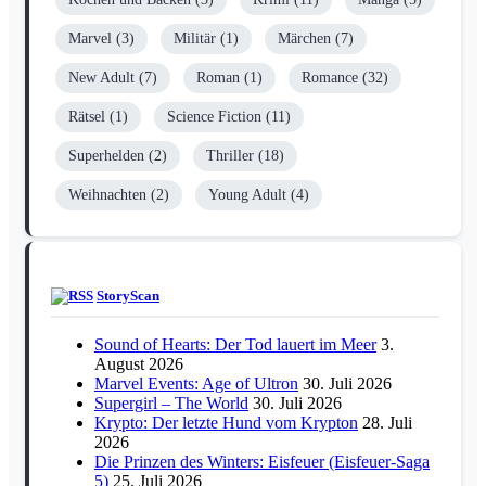
Marvel
(3)
Militär
(1)
Märchen
(7)
New Adult
(7)
Roman
(1)
Romance
(32)
Rätsel
(1)
Science Fiction
(11)
Superhelden
(2)
Thriller
(18)
Weihnachten
(2)
Young Adult
(4)
StoryScan
Sound of Hearts: Der Tod lauert im Meer
3.
August 2026
Marvel Events: Age of Ultron
30. Juli 2026
Supergirl – The World
30. Juli 2026
Krypto: Der letzte Hund vom Krypton
28. Juli
2026
Die Prinzen des Winters: Eisfeuer (Eisfeuer-Saga
5)
25. Juli 2026