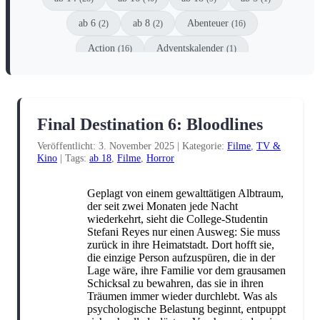
ab 6
ab 8
Abenteuer
(2)
(2)
(16)
Action
Adventskalender
(16)
(1)
Animation
Anthologie
Comic
(1)
(6)
(8)
Coming-of-Age
Dark Fantasy
(8)
(2)
Final Destination 6: Bloodlines
Dark Romance
DC
(10)
(3)
Veröffentlicht: 3. November 2025
|
Kategorie:
Filme
,
TV &
DC Black Label
Detektive
Drama
(1)
(1)
(6)
Kino
|
Tags:
ab 18
,
Filme
,
Horror
Dystopie
Einzelspieler
(1)
(1)
Geplagt von einem gewalttätigen Albtraum,
Enemies-to-Lovers
Erstleser
(5)
(1)
der seit zwei Monaten jede Nacht
wiederkehrt, sieht die College-Studentin
Escape
Familie
Fanliteratur
(1)
(2)
(4)
Stefani Reyes nur einen Ausweg: Sie muss
zurück in ihre Heimatstadt. Dort hofft sie,
Fantasy
Filme
Gesellschaftsspiel
(51)
(2)
(1)
die einzige Person aufzuspüren, die in der
Lage wäre, ihre Familie vor dem grausamen
Graphic Novel
Historisch
Horror
(2)
(3)
(12)
Schicksal zu bewahren, das sie in ihren
Träumen immer wieder durchlebt. Was als
Humor
Jugendbuch
Kinderbuch
(6)
(1)
(3)
psychologische Belastung beginnt, entpuppt