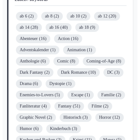
ab 6
(2)
ab 8
(2)
ab 10
(2)
ab 12
(20)
ab 14
(28)
ab 16
(40)
ab 18
(9)
Abenteuer
(16)
Action
(16)
Adventskalender
(1)
Animation
(1)
Anthologie
(6)
Comic
(8)
Coming-of-Age
(8)
Dark Fantasy
(2)
Dark Romance
(10)
DC
(3)
Drama
(6)
Dystopie
(1)
Enemies-to-Lovers
(5)
Escape
(1)
Familie
(2)
Fanliteratur
(4)
Fantasy
(51)
Filme
(2)
Graphic Novel
(2)
Historisch
(3)
Horror
(12)
Humor
(6)
Kinderbuch
(3)
Kochen und Backen
(3)
Krimi
(11)
Manga
(5)