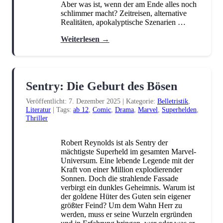
Aber was ist, wenn der am Ende alles noch
Humor
Jugendbuch
Kinderbuch
(6)
(1)
(3)
schlimmer macht? Zeitreisen, alternative
Realitäten, apokalyptische Szenarien …
Kochen und Backen
Krimi
(3)
(11)
Weiterlesen →
Manga
Märchen
Marvel
(5)
(7)
(3)
Militär
Mystery
New Adult
(1)
(1)
(7)
Philosophie
Rätsel
Roman
(1)
(1)
(1)
Sentry: Die Geburt des Bösen
Romance
Science Fiction
(32)
(11)
Veröffentlicht: 7. Dezember 2025
|
Kategorie:
Belletristik
,
Literatur
|
Tags:
ab 12
,
Comic
,
Drama
,
Marvel
,
Superhelden
,
Story-Driven
Strategie
(1)
(1)
Thriller
Superhelden
Third-Person
(2)
(1)
Robert Reynolds ist als Sentry der
Thriller
Vorlesebuch
Weihnachten
(18)
(1)
(2)
mächtigste Superheld im gesamten Marvel-
Universum. Eine lebende Legende mit der
Young Adult
(4)
Kraft von einer Million explodierender
Sonnen. Doch die strahlende Fassade
verbirgt ein dunkles Geheimnis. Warum ist
der goldene Hüter des Guten sein eigener
größter Feind? Um dem Wahn Herr zu
werden, muss er seine Wurzeln ergründen