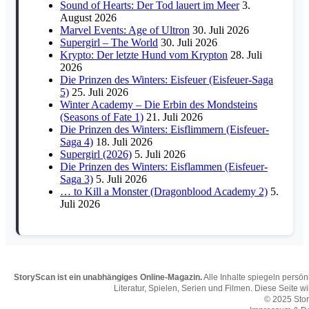
Sound of Hearts: Der Tod lauert im Meer
3.
August 2026
Marvel Events: Age of Ultron
30. Juli 2026
Supergirl – The World
30. Juli 2026
Krypto: Der letzte Hund vom Krypton
28. Juli
2026
Die Prinzen des Winters: Eisfeuer (Eisfeuer-Saga
5)
25. Juli 2026
Winter Academy – Die Erbin des Mondsteins
(Seasons of Fate 1)
21. Juli 2026
Die Prinzen des Winters: Eisflimmern (Eisfeuer-
Saga 4)
18. Juli 2026
Supergirl (2026)
5. Juli 2026
Die Prinzen des Winters: Eisflammen (Eisfeuer-
Saga 3)
5. Juli 2026
… to Kill a Monster (Dragonblood Academy 2)
5.
Juli 2026
StoryScan ist ein unabhängiges Online-Magazin.
Alle Inhalte spiegeln persö
Literatur, Spielen, Serien und Filmen. Diese Seite w
© 2025 Sto