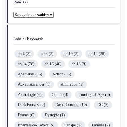
Rubriken
Rubriken
Labels / Keywords
ab 6
(2)
ab 8
(2)
ab 10
(2)
ab 12
(20)
ab 14
(28)
ab 16
(40)
ab 18
(9)
Abenteuer
(16)
Action
(16)
Adventskalender
(1)
Animation
(1)
Anthologie
(6)
Comic
(8)
Coming-of-Age
(8)
Dark Fantasy
(2)
Dark Romance
(10)
DC
(3)
Drama
(6)
Dystopie
(1)
Enemies-to-Lovers
(5)
Escape
(1)
Familie
(2)