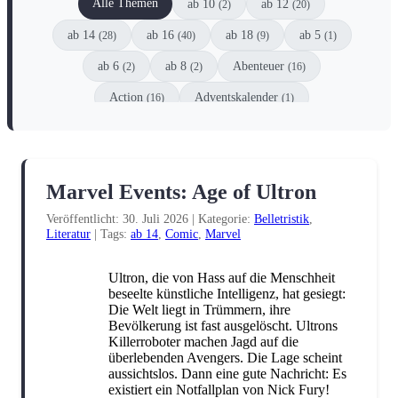
Alle Themen
ab 10
ab 12
(2)
(20)
ab 14
ab 16
ab 18
ab 5
(28)
(40)
(9)
(1)
ab 6
ab 8
Abenteuer
(2)
(2)
(16)
Action
Adventskalender
(16)
(1)
Animation
Anthologie
Comic
(1)
(6)
(8)
Coming-of-Age
Dark Fantasy
(8)
(2)
Marvel Events: Age of Ultron
Dark Romance
DC
(10)
(3)
Veröffentlicht: 30. Juli 2026
|
Kategorie:
Belletristik
,
DC Black Label
Detektive
Drama
(1)
(1)
(6)
Literatur
|
Tags:
ab 14
,
Comic
,
Marvel
Dystopie
Einzelspieler
(1)
(1)
Ultron, die von Hass auf die Menschheit
Enemies-to-Lovers
Erstleser
(5)
(1)
beseelte künstliche Intelligenz, hat gesiegt:
Die Welt liegt in Trümmern, ihre
Escape
Familie
Fanliteratur
(1)
(2)
(4)
Bevölkerung ist fast ausgelöscht. Ultrons
Killerroboter machen Jagd auf die
Fantasy
Filme
Gesellschaftsspiel
(51)
(2)
(1)
überlebenden Avengers. Die Lage scheint
aussichtslos. Dann eine gute Nachricht: Es
Graphic Novel
Historisch
Horror
(2)
(3)
(12)
existiert ein Notfallplan von Nick Fury!