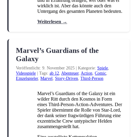
und in Erfahrung bringen, wer oder was er
wirklich ist. Aber das könnte auch den
Untergang des gesamten Planeten bedeuten.
Weiterlesen →
Marvel’s Guardians of the
Galaxy
Veröffentlicht: 9. November 2025
|
Kategorie:
Spiele
,
Videospiele
|
Tags:
ab 12
,
Abenteuer
,
Action
,
Comic
,
Einzelspieler
,
Marvel
,
Story-Driven
,
Third-Person
Marvel’s Guardians of the Galaxy ist ein
wilder Ritt durch den Kosmos in Form
eines Third-Person-Action-Adventures. Der
Spieler übernimmt die Rolle von Star-Lord,
der dank seiner fragwürdigen Führung eine
exzentrische Crew untypischer Helden
zusammengestellt hat.
Eine ausgelöste Kettenreaktion