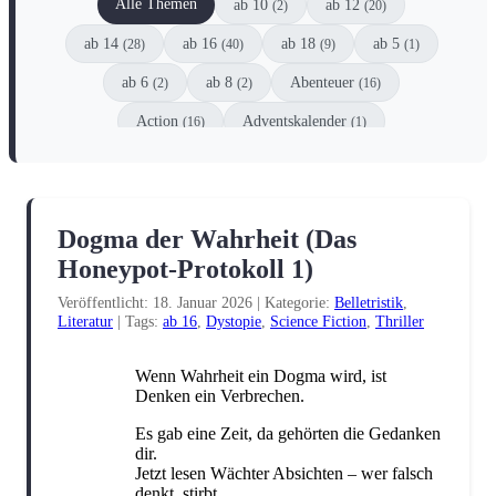
Alle Themen
ab 10
ab 12
(2)
(20)
ab 14
ab 16
ab 18
ab 5
(28)
(40)
(9)
(1)
ab 6
ab 8
Abenteuer
(2)
(2)
(16)
Action
Adventskalender
(16)
(1)
Animation
Anthologie
Comic
(1)
(6)
(8)
Coming-of-Age
Dark Fantasy
(8)
(2)
Dogma der Wahrheit (Das
Dark Romance
DC
(10)
(3)
Honeypot-Protokoll 1)
DC Black Label
Detektive
Drama
(1)
(1)
(6)
Veröffentlicht: 18. Januar 2026
|
Kategorie:
Belletristik
,
Dystopie
Einzelspieler
(1)
(1)
Literatur
|
Tags:
ab 16
,
Dystopie
,
Science Fiction
,
Thriller
Enemies-to-Lovers
Erstleser
(5)
(1)
Wenn Wahrheit ein Dogma wird, ist
Escape
Familie
Fanliteratur
(1)
(2)
(4)
Denken ein Verbrechen.
Fantasy
Filme
Gesellschaftsspiel
Es gab eine Zeit, da gehörten die Gedanken
(51)
(2)
(1)
dir.
Graphic Novel
Historisch
Horror
(2)
(3)
(12)
Jetzt lesen Wächter Absichten – wer falsch
denkt, stirbt.