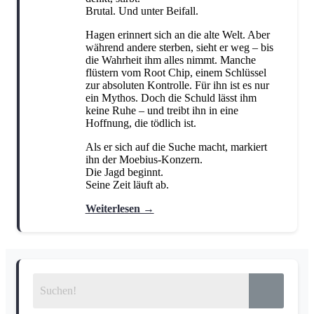
Humor
Jugendbuch
Kinderbuch
(6)
(1)
(3)
Brutal. Und unter Beifall.
Kochen und Backen
Krimi
(3)
(11)
Hagen erinnert sich an die alte Welt. Aber
während andere sterben, sieht er weg – bis
Manga
Märchen
Marvel
(5)
(7)
(3)
die Wahrheit ihm alles nimmt. Manche
flüstern vom Root Chip, einem Schlüssel
Militär
Mystery
New Adult
(1)
(1)
(7)
zur absoluten Kontrolle. Für ihn ist es nur
ein Mythos. Doch die Schuld lässt ihm
Philosophie
Rätsel
Roman
(1)
(1)
(1)
keine Ruhe – und treibt ihn in eine
Hoffnung, die tödlich ist.
Romance
Science Fiction
(32)
(11)
Als er sich auf die Suche macht, markiert
Story-Driven
Strategie
(1)
(1)
ihn der Moebius-Konzern.
Die Jagd beginnt.
Superhelden
Third-Person
(2)
(1)
Seine Zeit läuft ab.
Thriller
Vorlesebuch
Weihnachten
(18)
(1)
(2)
Weiterlesen →
Young Adult
(4)