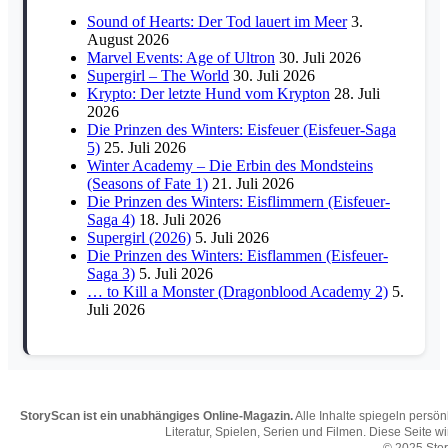
Sound of Hearts: Der Tod lauert im Meer
3.
August 2026
Marvel Events: Age of Ultron
30. Juli 2026
Supergirl – The World
30. Juli 2026
Krypto: Der letzte Hund vom Krypton
28. Juli
2026
Die Prinzen des Winters: Eisfeuer (Eisfeuer-Saga
5)
25. Juli 2026
Winter Academy – Die Erbin des Mondsteins
(Seasons of Fate 1)
21. Juli 2026
Die Prinzen des Winters: Eisflimmern (Eisfeuer-
Saga 4)
18. Juli 2026
Supergirl (2026)
5. Juli 2026
Die Prinzen des Winters: Eisflammen (Eisfeuer-
Saga 3)
5. Juli 2026
… to Kill a Monster (Dragonblood Academy 2)
5.
Juli 2026
StoryScan ist ein unabhängiges Online-Magazin.
Alle Inhalte spiegeln persö
Literatur, Spielen, Serien und Filmen. Diese Seite w