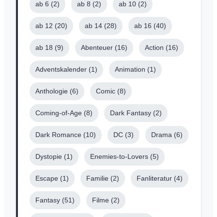
ab 6
(2)
ab 8
(2)
ab 10
(2)
Thriller
Vorlesebuch
(18)
(1)
Weihnachten
Young Adult
ab 12
(20)
ab 14
(28)
ab 16
(40)
(2)
(4)
ab 18
(9)
Abenteuer
(16)
Action
(16)
Adventskalender
(1)
Animation
(1)
Anthologie
(6)
Comic
(8)
Coming-of-Age
(8)
Dark Fantasy
(2)
Dark Romance
(10)
DC
(3)
Drama
(6)
Dystopie
(1)
Enemies-to-Lovers
(5)
Escape
(1)
Familie
(2)
Fanliteratur
(4)
Fantasy
(51)
Filme
(2)