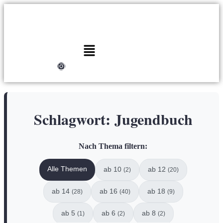
Schlagwort:
Jugendbuch
Nach Thema filtern:
Alle Themen
ab 10
ab 12
(2)
(20)
ab 14
ab 16
ab 18
(28)
(40)
(9)
ab 5
ab 6
ab 8
(1)
(2)
(2)