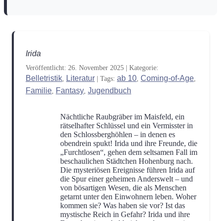
Abenteuer
Action
(16)
(16)
Adventskalender
Animation
(1)
(1)
Irida
Anthologie
Comic
(6)
(8)
Veröffentlicht: 26. November 2025
|
Kategorie:
Coming-of-Age
Dark Fantasy
Belletristik
Literatur
(8)
ab 10
Coming-of-Age
(2)
,
|
Tags:
,
,
Familie
Fantasy
Jugendbuch
,
,
Dark Romance
DC
(10)
(3)
Nächtliche Raubgräber im Maisfeld, ein
DC Black Label
Detektive
(1)
(1)
rätselhafter Schlüssel und ein Vermisster in
den Schlossberghöhlen – in denen es
Drama
Dystopie
Einzelspieler
obendrein spukt! Irida und ihre Freunde, die
(6)
(1)
(1)
„Furchtlosen“, gehen dem seltsamen Fall im
beschaulichen Städtchen Hohenburg nach.
Enemies-to-Lovers
Erstleser
(5)
(1)
Die mysteriösen Ereignisse führen Irida auf
die Spur einer geheimen Anderswelt – und
Escape
Familie
Fanliteratur
(1)
(2)
(4)
von bösartigen Wesen, die als Menschen
getarnt unter den Einwohnern leben. Woher
kommen sie? Was haben sie vor? Ist das
Fantasy
Filme
(51)
(2)
mystische Reich in Gefahr? Irida und ihre