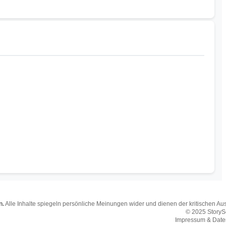
n.
Alle Inhalte spiegeln persönliche Meinungen wider und dienen der kritischen Ause
© 2025 Story
Impressum & Date