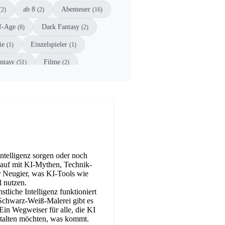
ab 8
Abenteuer
(2)
(2)
(16)
f-Age
Dark Fantasy
(8)
(2)
ie
Einzelspieler
(1)
(1)
ntasy
Filme
(51)
(2)
ndbuch
Kinderbuch
(1)
(3)
Mystery
New Adult
(1)
(7)
Driven
Strategie
(1)
(1)
Young Adult
(4)
ntelligenz sorgen oder noch
 auf mit KI-Mythen, Technik-
r Neugier, was KI-Tools wie
 nutzen.
liche Intelligenz funktioniert
t Schwarz-Weiß-Malerei gibt es
Ein Wegweiser für alle, die KI
stalten möchten, was kommt.