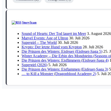
StoryScan
Sound of Hearts: Der Tod lauert im Meer
3. August 2026
Marvel Events: Age of Ultron
30. Juli 2026
Supergirl – The World
30. Juli 2026
Krypto: Der letzte Hund vom Krypton
28. Juli 2026
Die Prinzen des Winters: Eisfeuer (Eisfeuer-Saga 5)
25. 
Winter Academy – Die Erbin des Mondsteins (Seasons of
Die Prinzen des Winters: Eisflimmern (Eisfeuer-Saga 4)
Supergirl (2026)
5. Juli 2026
Die Prinzen des Winters: Eisflammen (Eisfeuer-Saga 3)
5
… to Kill a Monster (Dragonblood Academy 2)
5. Juli 2