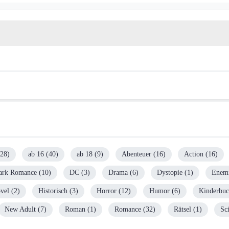
28)
ab 16
(40)
ab 18
(9)
Abenteuer
(16)
Action
(16)
ark Romance
(10)
DC
(3)
Drama
(6)
Dystopie
(1)
Enemi
vel
(2)
Historisch
(3)
Horror
(12)
Humor
(6)
Kinderbu
New Adult
(7)
Roman
(1)
Romance
(32)
Rätsel
(1)
Sc