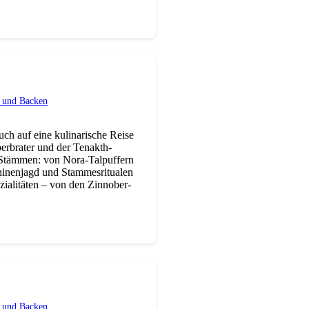
 und Backen
ch auf eine kulinarische Reise
rbrater und der Tenakth-
n Stämmen: von Nora-Talpuffern
hinenjagd und Stammesritualen
zialitäten – von den Zinnober-
 und Backen