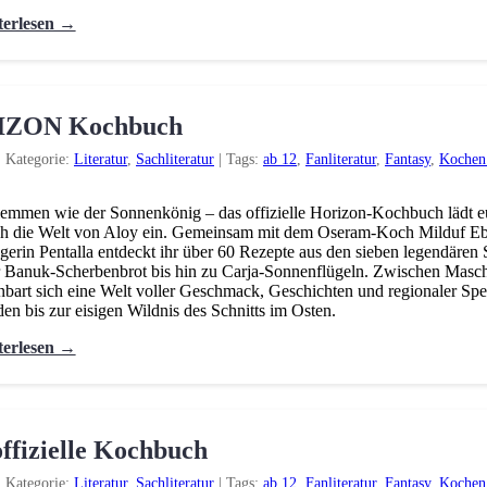
terlesen →
ORIZON Kochbuch
|
Kategorie:
Literatur
,
Sachliteratur
|
Tags:
ab 12
,
Fanliteratur
,
Fantasy
,
Kochen
emmen wie der Sonnenkönig – das offizielle Horizon-Kochbuch lädt eu
h die Welt von Aloy ein. Gemeinsam mit dem Oseram-Koch Milduf Ebe
gerin Pentalla entdeckt ihr über 60 Rezepte aus den sieben legendäre
 Banuk-Scherbenbrot bis hin zu Carja-Sonnenflügeln. Zwischen Masc
nbart sich eine Welt voller Geschmack, Geschichten und regionaler Spe
en bis zur eisigen Wildnis des Schnitts im Osten.
terlesen →
ffizielle Kochbuch
|
Kategorie:
Literatur
,
Sachliteratur
|
Tags:
ab 12
,
Fanliteratur
,
Fantasy
,
Kochen