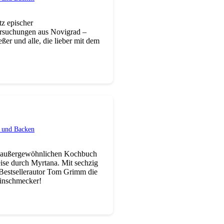
z epischer
ersuchungen aus Novigrad –
ßer und alle, die lieber mit dem
 und Backen
em außergewöhnlichen Kochbuch
eise durch Myrtana. Mit sechzig
 Bestsellerautor Tom Grimm die
einschmecker!