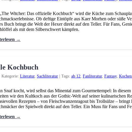
„The Witcher: Das offizielle Kochbuch“ wird die Küche zum Schauplat
hmackserlebnisse. Ob deftige Eintöpfe aus Kaer Morhen oder süße V
es Buch bringt die Welt der Hexer direkt auf den Teller. Für Fans, Genie
löffel als mit dem Silberschwert kämpfen.
terlesen →
elle Kochbuch
|
Kategorie:
Literatur
,
Sachliteratur
|
Tags:
ab 12
,
Fanliteratur
,
Fantasy
,
Kochen
 Snaf kocht, wird selbst das Minental zum Gourmettempel: In dies
eiten wir den Kultkoch aus der Gothic-Welt auf seiner kulinarischen R
asievollen Rezepten – von Fleischwanzenragout bis Trollsülze – bringt
hmäcker der Spielwelt direkt auf den Teller. Ein Muss für Fans und F
terlesen →