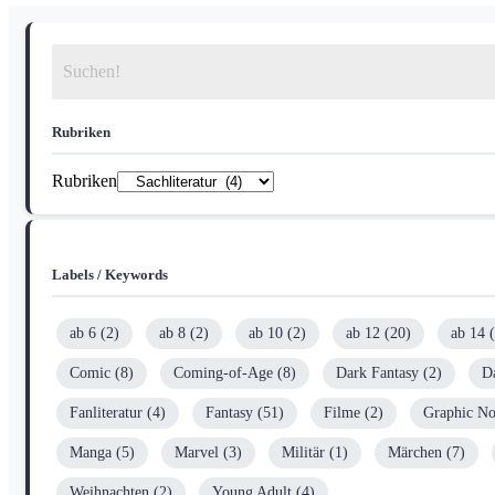
Rubriken
Rubriken
Labels / Keywords
ab 6
(2)
ab 8
(2)
ab 10
(2)
ab 12
(20)
ab 14
(
Comic
(8)
Coming-of-Age
(8)
Dark Fantasy
(2)
D
Fanliteratur
(4)
Fantasy
(51)
Filme
(2)
Graphic No
Manga
(5)
Marvel
(3)
Militär
(1)
Märchen
(7)
Weihnachten
(2)
Young Adult
(4)