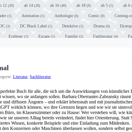
b 12
ab 14
ab 16
ab 18
ab 5
ab 6
(20)
(28)
(40)
(9)
(1)
nder
Animation
Anthologie
Comic
Coming-o
(1)
(1)
(6)
(8)
DC
DC Black Label
Detektive
Drama
Dystop
(3)
(1)
(1)
(6)
Erstleser
Escape
Familie
Fanliteratur
Fa
(1)
(1)
(2)
(4)
aphic Novel
Historisch
Horror
Humor
Juge
(2)
(3)
(12)
(6)
rimi
Manga
Märchen
Marvel
Militär
(11)
(5)
(7)
(3)
(1)
mal
el
Roman
Romance
Science Fiction
Story-
(1)
(1)
(32)
(11)
egorie:
Literatur
,
Sachliteratur
Third-Person
Thriller
Vorlesebuch
Weihnachten
(1)
(18)
(1)
(2)
perfekte Buch für alle, die sich um die Auswirkungen von künstlicher I
t wissen, wo sie anfangen sollen. Barbara Oberrauter-Zabransky räumt
 und diffusen Ängsten – und erklärt lebensnah und mit journalistische
GPT wirklich können, wo ihre Grenzen liegen und wie wir sie sinnvoll
m Büro, im Klassenzimmer oder zu Hause: Wer verstehen will, wie künst
wie sie unseren Alltag bereits verändert, findet hier Orientierung. Stat
iertes Wissen, konkrete Beispiele und eine Einladung zum Mitdenken. 
t den Konzernen oder Maschinen überlassen wollen, sondern selbst ge