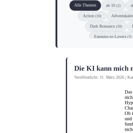
Alle Themen
ab 10
a
(2)
Action
Adventskale
(16)
Dark Romance
(10)
Enemies-to-Lovers
(5)
Gesellschaftsspiel
Gr
(1)
Kochen und Backen
K
(3)
Die KI kann mich 
Philosophie
Räts
(1)
Veröffentlicht: 11. März 2026
|
Kat
Superhelden
(2)
Das 
nich
Hype
Chat
Ob i
und 
fund
nich