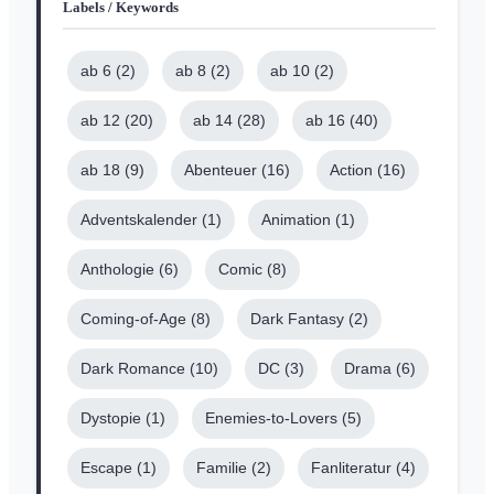
Labels / Keywords
ab 6
(2)
ab 8
(2)
ab 10
(2)
ab 12
(20)
ab 14
(28)
ab 16
(40)
ab 18
(9)
Abenteuer
(16)
Action
(16)
Adventskalender
(1)
Animation
(1)
Anthologie
(6)
Comic
(8)
Coming-of-Age
(8)
Dark Fantasy
(2)
Dark Romance
(10)
DC
(3)
Drama
(6)
Dystopie
(1)
Enemies-to-Lovers
(5)
Escape
(1)
Familie
(2)
Fanliteratur
(4)