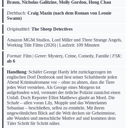
Braun, Nicholas Galitzine, Molly Gordon, Hong Chau
Drehbuch:
Craig Mazin (nach dem Roman von Leonie
Swann)
Originaltitel:
The Sheep Detectives
Amazon MGM Studios, Lord Miller und Three Strange Angels,
Working Title Films (2026) | Laufzeit: 109 Minuten
Format:
Film |
Genre
: Mystery, Crime, Comedy, Familie
|
FSK
:
ab 6
Handlung
: Schäfer George Hardy lebt zurückgezogen im
englischen Dorf Denbrook und liest seiner Schafsherde jeden
Abend Kriminalromane vor – ohne zu ahnen, dass die Tiere
jedes Wort verstehen. Als George eines Morgens tot
aufgefunden wird, vermutet der örtliche Polizist zunächst einen
Unfall. Doch Reporter Elliot Matthews glaubt an Mord. Die
Schafe – allen voran Lily, Mopple und das Winterlamm
Sebastian – beschließen, selbst zu ermitteln. Mit ihrem
ungewöhnlichen Blick auf die Welt decken sie Geheimnisse,
alte Wunden und menschliche Motive auf und kommen dem
Täter Schritt für Schritt näher.