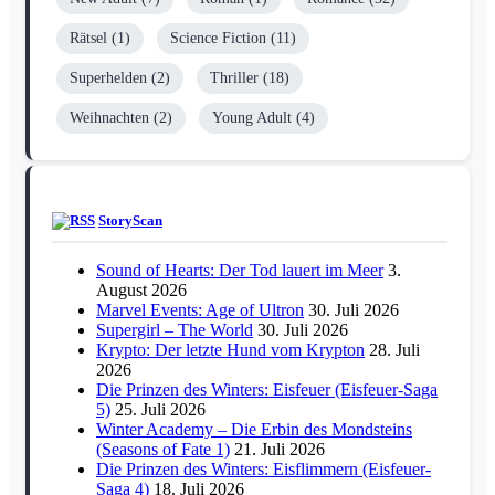
Rätsel
(1)
Science Fiction
(11)
Superhelden
(2)
Thriller
(18)
Weihnachten
(2)
Young Adult
(4)
StoryScan
Sound of Hearts: Der Tod lauert im Meer
3.
August 2026
Marvel Events: Age of Ultron
30. Juli 2026
Supergirl – The World
30. Juli 2026
Krypto: Der letzte Hund vom Krypton
28. Juli
2026
Die Prinzen des Winters: Eisfeuer (Eisfeuer-Saga
5)
25. Juli 2026
Winter Academy – Die Erbin des Mondsteins
(Seasons of Fate 1)
21. Juli 2026
Die Prinzen des Winters: Eisflimmern (Eisfeuer-
Saga 4)
18. Juli 2026