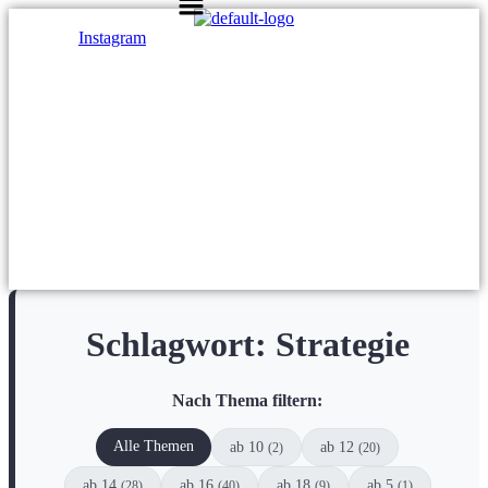
Instagram
Schlagwort:
Strategie
Nach Thema filtern:
Alle Themen
ab 10
ab 12
(2)
(20)
ab 14
ab 16
ab 18
ab 5
(28)
(40)
(9)
(1)