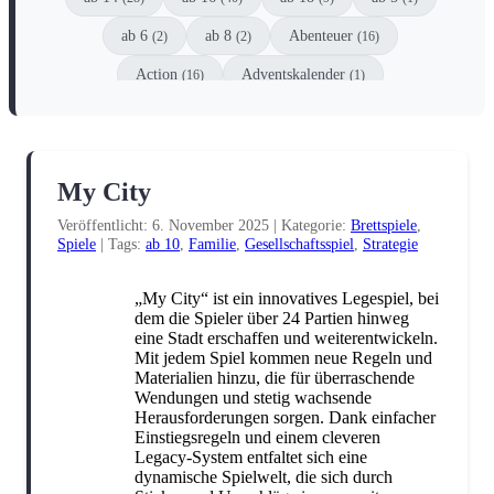
ab 6
ab 8
Abenteuer
(2)
(2)
(16)
Action
Adventskalender
(16)
(1)
Animation
Anthologie
Comic
(1)
(6)
(8)
Coming-of-Age
Dark Fantasy
(8)
(2)
My City
Dark Romance
DC
(10)
(3)
Veröffentlicht: 6. November 2025
|
Kategorie:
Brettspiele
,
DC Black Label
Detektive
Drama
(1)
(1)
(6)
Spiele
|
Tags:
ab 10
,
Familie
,
Gesellschaftsspiel
,
Strategie
Dystopie
Einzelspieler
(1)
(1)
„My City“ ist ein innovatives Legespiel, bei
Enemies-to-Lovers
Erstleser
(5)
(1)
dem die Spieler über 24 Partien hinweg
eine Stadt erschaffen und weiterentwickeln.
Escape
Familie
Fanliteratur
(1)
(2)
(4)
Mit jedem Spiel kommen neue Regeln und
Materialien hinzu, die für überraschende
Fantasy
Filme
Gesellschaftsspiel
(51)
(2)
(1)
Wendungen und stetig wachsende
Herausforderungen sorgen. Dank einfacher
Graphic Novel
Historisch
Horror
(2)
(3)
(12)
Einstiegsregeln und einem cleveren
Legacy-System entfaltet sich eine
Humor
Jugendbuch
Kinderbuch
(6)
(1)
(3)
dynamische Spielwelt, die sich durch