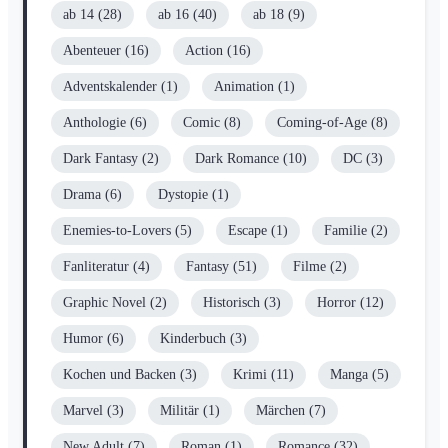
ab 14
(28)
ab 16
(40)
ab 18
(9)
Abenteuer
(16)
Action
(16)
Adventskalender
(1)
Animation
(1)
Anthologie
(6)
Comic
(8)
Coming-of-Age
(8)
Dark Fantasy
(2)
Dark Romance
(10)
DC
(3)
Drama
(6)
Dystopie
(1)
Enemies-to-Lovers
(5)
Escape
(1)
Familie
(2)
Fanliteratur
(4)
Fantasy
(51)
Filme
(2)
Graphic Novel
(2)
Historisch
(3)
Horror
(12)
Humor
(6)
Kinderbuch
(3)
Kochen und Backen
(3)
Krimi
(11)
Manga
(5)
Marvel
(3)
Militär
(1)
Märchen
(7)
New Adult
(7)
Roman
(1)
Romance
(32)