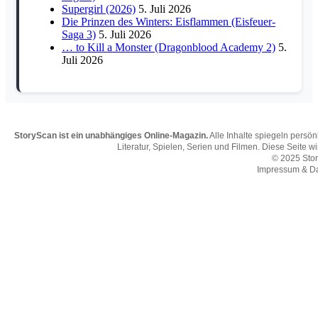
Supergirl (2026)
5. Juli 2026
Die Prinzen des Winters: Eisflammen (Eisfeuer-
Saga 3)
5. Juli 2026
… to Kill a Monster (Dragonblood Academy 2)
5.
Juli 2026
StoryScan ist ein unabhängiges Online-Magazin.
Alle Inhalte spiegeln persö
Literatur, Spielen, Serien und Filmen. Diese Seite w
© 2025 Sto
Impressum & D