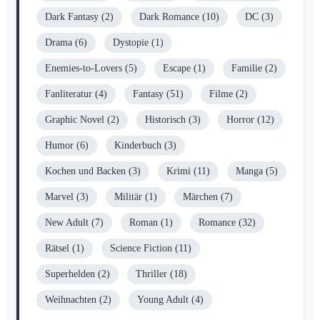
Dark Fantasy
(2)
Dark Romance
(10)
DC
(3)
Drama
(6)
Dystopie
(1)
Enemies-to-Lovers
(5)
Escape
(1)
Familie
(2)
Fanliteratur
(4)
Fantasy
(51)
Filme
(2)
Graphic Novel
(2)
Historisch
(3)
Horror
(12)
Humor
(6)
Kinderbuch
(3)
Kochen und Backen
(3)
Krimi
(11)
Manga
(5)
Marvel
(3)
Militär
(1)
Märchen
(7)
New Adult
(7)
Roman
(1)
Romance
(32)
Rätsel
(1)
Science Fiction
(11)
Superhelden
(2)
Thriller
(18)
Weihnachten
(2)
Young Adult
(4)