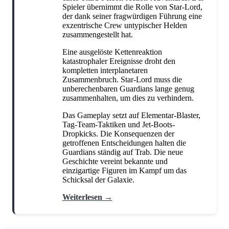
Humor
Jugendbuch
Kinderbuch
Spieler übernimmt die Rolle von Star-Lord,
(6)
(1)
(3)
der dank seiner fragwürdigen Führung eine
Kochen und Backen
Krimi
(3)
(11)
exzentrische Crew untypischer Helden
zusammengestellt hat.
Manga
Märchen
Marvel
(5)
(7)
(3)
Eine ausgelöste Kettenreaktion
Militär
Mystery
New Adult
(1)
(1)
(7)
katastrophaler Ereignisse droht den
kompletten interplanetaren
Philosophie
Rätsel
Roman
(1)
(1)
(1)
Zusammenbruch. Star-Lord muss die
unberechenbaren Guardians lange genug
Romance
Science Fiction
(32)
(11)
zusammenhalten, um dies zu verhindern.
Story-Driven
Strategie
(1)
(1)
Das Gameplay setzt auf Elementar-Blaster,
Tag-Team-Taktiken und Jet-Boots-
Superhelden
Third-Person
(2)
(1)
Dropkicks. Die Konsequenzen der
getroffenen Entscheidungen halten die
Thriller
Vorlesebuch
Weihnachten
(18)
(1)
(2)
Guardians ständig auf Trab. Die neue
Geschichte vereint bekannte und
Young Adult
(4)
einzigartige Figuren im Kampf um das
Schicksal der Galaxie.
Weiterlesen →