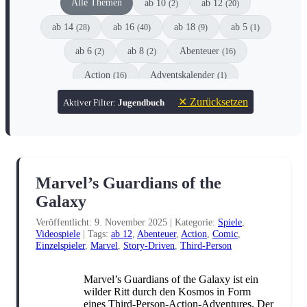
Alle Themen
ab 10
ab 12
(2)
(20)
ab 14
ab 16
ab 18
ab 5
(28)
(40)
(9)
(1)
ab 6
ab 8
Abenteuer
(2)
(2)
(16)
Action
Adventskalender
(16)
(1)
Animation
Anthologie
Comic
(1)
(6)
(8)
✕ Zurücksetzen
Aktiver Filter:
Jugendbuch
Coming-of-Age
Dark Fantasy
(8)
(2)
Dark Romance
DC
(10)
(3)
DC Black Label
Detektive
Drama
(1)
(1)
(6)
Marvel’s Guardians of the
Dystopie
Einzelspieler
(1)
(1)
Galaxy
Enemies-to-Lovers
Erstleser
(5)
(1)
Veröffentlicht: 9. November 2025
|
Kategorie:
Spiele
,
Videospiele
|
Tags:
ab 12
,
Abenteuer
,
Action
,
Comic
,
Escape
Familie
Fanliteratur
(1)
(2)
(4)
Einzelspieler
,
Marvel
,
Story-Driven
,
Third-Person
Fantasy
Filme
Gesellschaftsspiel
(51)
(2)
(1)
Marvel’s Guardians of the Galaxy ist ein
Graphic Novel
Historisch
Horror
wilder Ritt durch den Kosmos in Form
(2)
(3)
(12)
eines Third-Person-Action-Adventures. Der