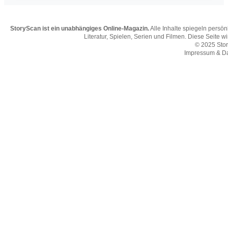
StoryScan ist ein unabhängiges Online-Magazin.
Alle Inhalte spiegeln persö
Literatur, Spielen, Serien und Filmen. Diese Seite w
© 2025 Sto
Impressum & D